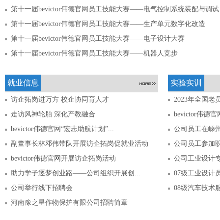
第十一届bevictor伟德官网员工技能大赛——电气控制系统装配与调试
第十一届bevictor伟德官网员工技能大赛——生产单元数字化改造
第十一届bevictor伟德官网员工技能大赛——电子设计大赛
第十一届bevictor伟德官网员工技能大赛——机器人竞步
就业信息
实验实训
访企拓岗进万方 校企协同育人才
2023年全国老
走访风神轮胎 深化产教融合
bevictor伟德官网“宏志助航计划”...
公司员工在嵊
副董事长林邓伟带队开展访企拓岗促就业活动
公司员工参加
bevictor伟德官网开展访企拓岗活动
公司工业设计
助力学子逐梦创业路——公司组织开展创...
07级工业设计
公司举行线下招聘会
08级汽车技术
河南豫之星作物保护有限公司招聘简章